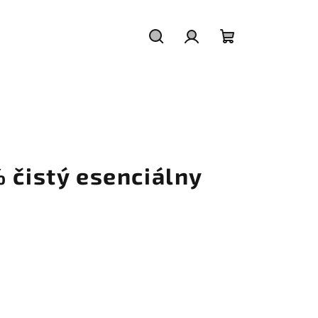
Hľadať
Prihlásenie
Nákupný
košík
 čistý esenciálny