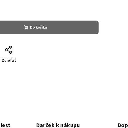
Do košíka
Zdieľať
iest
Darček k nákupu
Dop