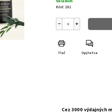
Skladom
Kód:
281
−
+
Tlač
Opýtať sa
Cez 3000 výdajných m