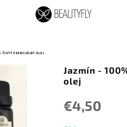
% ČISTÝ ESENCIÁLNY OLEJ
Jazmín - 100%
olej
€4,50
Jednotková
cena: