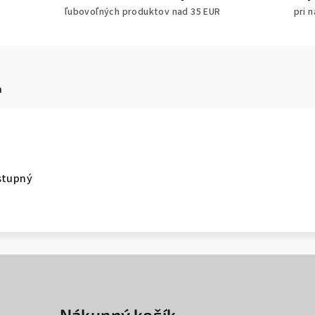
ľubovoľných produktov nad 35 EUR
pri 
a
stupný
Nákupný košík