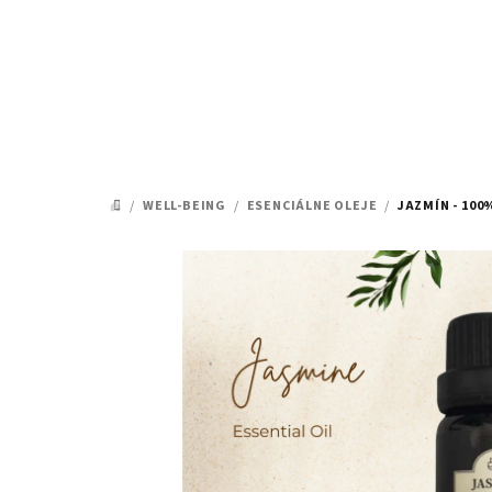
Prejsť
na
obsah
/
WELL-BEING
/
ESENCIÁLNE OLEJE
/
JAZMÍN - 100
DOMOV