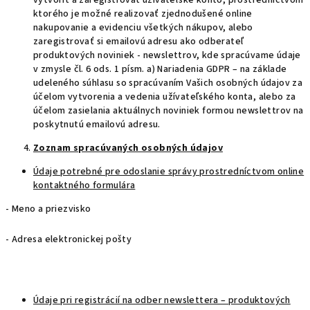
vytvoriť a zaregistrovať užívateľské konto, prostredníctvom
ktorého je možné realizovať zjednodušené online
nakupovanie a evidenciu všetkých nákupov, alebo
zaregistrovať si emailovú adresu ako odberateľ
produktových noviniek - newslettrov, kde spracúvame údaje
v zmysle čl. 6 ods. 1 písm. a) Nariadenia GDPR – na základe
udeleného súhlasu so spracúvaním Vašich osobných údajov za
účelom vytvorenia a vedenia užívateľského konta, alebo za
účelom zasielania aktuálnych noviniek formou newslettrov na
poskytnutú emailovú adresu.
Zoznam spracúvaných osobných údajov
Údaje potrebné pre odoslanie správy prostredníctvom online
kontaktného formulára
- Meno a priezvisko
- Adresa elektronickej pošty
Údaje pri registrácií na odber newslettera – produktových