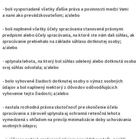
- boli vysporiadané všetky ďalšie práva a povinnosti medzi Vami
a nami ako prevádzkovateľom; a/alebo
- boli naplnené všetky účely spracúvania stanovené právnymi
predpismi alebo účely spracúvania, na ktoré ste nám dali súhlas, ak
spracúvanie prebiehalo na základe súhlasu dotknutej osoby;
a/alebo
- uplynula lehota, na ktorý bol súhlas udelený alebo dotknutá osoba
svoj súhlas odvolala; a/alebo
- bolo vyhovené žiadosti dotknutej osoby o výmaz osobných
údajov a bol naplnený niektorý z dôvodov odôvodňujúcich
vyhovenie tejto žiadosti; a/alebo
- nastala rozhodná právna skutočnosť pre skončenie účelu
spracúvania a zároveň uplynula aj ochranná retenčná lehota
vymedzená s ohľadom na princíp minimalizácie doby uchovávania
osobných údajov;