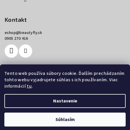
Kontakt
eshop
@
beautyfly.sk
0905 270 416
Tento web používa súbory cookie. Ďalším prechádzaním
Nákupný košík
tohto webu vyjadrujete súhlas s ich používaním. Viac
informácií
tu
.
0
ks /
€0
Nastavenie
Copyright 2026
Beautyfly.sk
. Všetky práva vyhradené.
Súhlasím
Vytvoril Shoptet