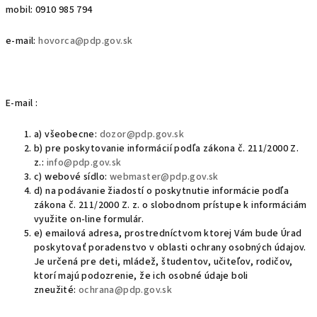
mobil: 0910 985 794
e-mail:
hovorca@pdp.gov.sk
E-mail :
a) všeobecne:
dozor@pdp.gov.sk
b) pre poskytovanie informácií podľa zákona č. 211/2000 Z.
z.:
info@pdp.gov.sk
c) webové sídlo:
webmaster@pdp.gov.sk
d) na podávanie žiadostí o poskytnutie informácie podľa
zákona č. 211/2000 Z. z. o slobodnom prístupe k informáciám
využite on-line formulár.
e) emailová adresa, prostredníctvom ktorej Vám bude Úrad
poskytovať poradenstvo v oblasti ochrany osobných údajov.
Je určená pre deti, mládež, študentov, učiteľov, rodičov,
ktorí majú podozrenie, že ich osobné údaje boli
zneužité:
ochrana@pdp.gov.sk