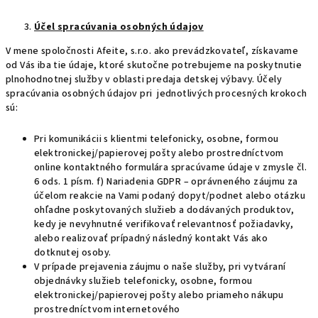
Účel spracúvania osobných údajov
V mene spoločnosti Afeite, s.r.o. ako prevádzkovateľ, získavame
od Vás iba tie údaje, ktoré skutočne potrebujeme na poskytnutie
plnohodnotnej služby v oblasti predaja detskej výbavy. Účely
spracúvania osobných údajov pri jednotlivých procesných krokoch
sú:
Pri komunikácii s klientmi telefonicky, osobne, formou
elektronickej/papierovej pošty alebo prostredníctvom
online kontaktného formulára spracúvame údaje v zmysle čl.
6 ods. 1 písm. f) Nariadenia GDPR – oprávneného záujmu za
účelom reakcie na Vami podaný dopyt/podnet alebo otázku
ohľadne poskytovaných služieb a dodávaných produktov,
kedy je nevyhnutné verifikovať relevantnosť požiadavky,
alebo realizovať prípadný následný kontakt Vás ako
dotknutej osoby.
V prípade prejavenia záujmu o naše služby, pri vytváraní
objednávky služieb telefonicky, osobne, formou
elektronickej/papierovej pošty alebo priameho nákupu
prostredníctvom internetového