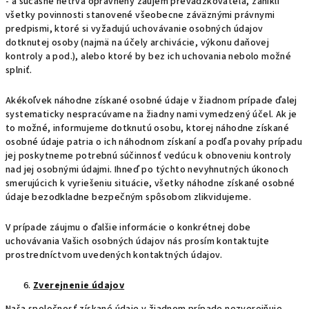
- a súčasne netrvá oprávnený záujem prevádzkovateľa, zanikli
všetky povinnosti stanovené všeobecne záväznými právnymi
predpismi, ktoré si vyžadujú uchovávanie osobných údajov
dotknutej osoby (najmä na účely archivácie, výkonu daňovej
kontroly a pod.), alebo ktoré by bez ich uchovania nebolo možné
splniť.
Akékoľvek náhodne získané osobné údaje v žiadnom prípade ďalej
systematicky nespracúvame na žiadny nami vymedzený účel. Ak je
to možné, informujeme dotknutú osobu, ktorej náhodne získané
osobné údaje patria o ich náhodnom získaní a podľa povahy prípadu
jej poskytneme potrebnú súčinnosť vedúcu k obnoveniu kontroly
nad jej osobnými údajmi. Ihneď po týchto nevyhnutných úkonoch
smerujúcich k vyriešeniu situácie, všetky náhodne získané osobné
údaje bezodkladne bezpečným spôsobom zlikvidujeme.
V prípade záujmu o ďalšie informácie o konkrétnej dobe
uchovávania Vašich osobných údajov nás prosím kontaktujte
prostredníctvom uvedených kontaktných údajov.
Zverejnenie údajov