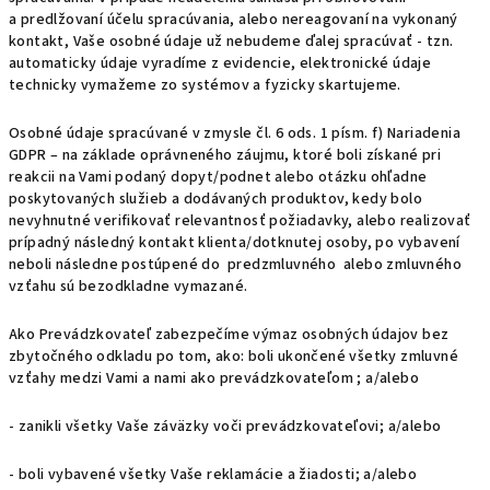
a predlžovaní účelu spracúvania, alebo nereagovaní na vykonaný
kontakt, Vaše osobné údaje už nebudeme ďalej spracúvať - tzn.
automaticky údaje vyradíme z evidencie, elektronické údaje
technicky vymažeme zo systémov a fyzicky skartujeme.
Osobné údaje spracúvané v zmysle čl. 6 ods. 1 písm. f) Nariadenia
GDPR – na základe oprávneného záujmu, ktoré boli získané pri
reakcii na Vami podaný dopyt/podnet alebo otázku ohľadne
poskytovaných služieb a dodávaných produktov, kedy bolo
nevyhnutné verifikovať relevantnosť požiadavky, alebo realizovať
prípadný následný kontakt klienta/dotknutej osoby, po vybavení
neboli následne postúpené do predzmluvného alebo zmluvného
vzťahu sú bezodkladne vymazané.
Ako Prevádzkovateľ zabezpečíme výmaz osobných údajov bez
zbytočného odkladu po tom, ako: boli ukončené všetky zmluvné
vzťahy medzi Vami a nami ako prevádzkovateľom ; a/alebo
- zanikli všetky Vaše záväzky voči prevádzkovateľovi; a/alebo
- boli vybavené všetky Vaše reklamácie a žiadosti; a/alebo