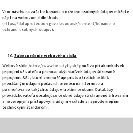
Vzor návrhu na začatie konania o ochrane osobných údajov môžete
nájsť na webovom sídle Úradu
(
https://dataprotection.gov.sk/uoou/sk/content/konanie-o-
ochrane-osobnych-udajov
).
Zabezpečenie webového sídla
Webové sídlo
https://www.beautyfly.sk/
používa pri akomkoľvek
pripojení užívateľa a prenose akýchkoľvek údajov šifrované
pripojenie SSL, ktoré znemožňuje prístup tretích osôb k
prenášaným údajom počas ich prenosu na internete a
pozmeňovanie takýchto údajov tretími osobami. Databázy
prevádzkovateľa obsahujúce osobné údaje sú chránené šifrovaním
a neverejnými prístupovými údajmi v súlade s najmodernejšími
technickými štandardmi.
Z
á