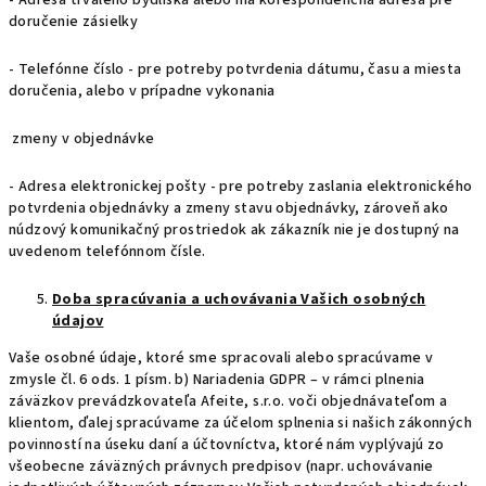
- Adresa trvalého bydliska alebo iná korešpondenčná adresa pre
doručenie zásielky
- Telefónne číslo - pre potreby potvrdenia dátumu, času a miesta
doručenia, alebo v prípadne vykonania
zmeny v objednávke
- Adresa elektronickej pošty - pre potreby zaslania elektronického
potvrdenia objednávky a zmeny stavu objednávky, zároveň ako
núdzový komunikačný prostriedok ak zákazník nie je dostupný na
uvedenom telefónnom čísle.
Doba spracúvania a uchovávania Vašich osobných
údajov
Vaše osobné údaje, ktoré sme spracovali alebo spracúvame v
zmysle čl. 6 ods. 1 písm. b) Nariadenia GDPR – v rámci plnenia
záväzkov prevádzkovateľa Afeite, s.r.o. voči objednávateľom a
klientom, ďalej spracúvame za účelom splnenia si našich zákonných
povinností na úseku daní a účtovníctva, ktoré nám vyplývajú zo
všeobecne záväzných právnych predpisov (napr. uchovávanie