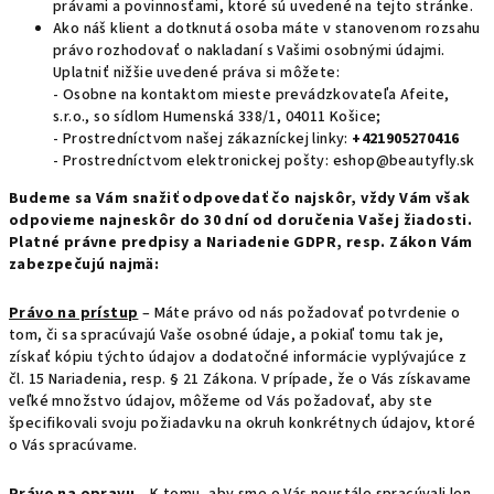
právami a povinnosťami, ktoré sú uvedené na tejto stránke.
Ako náš klient a dotknutá osoba máte v stanovenom rozsahu
právo rozhodovať o nakladaní s Vašimi osobnými údajmi.
Uplatniť nižšie uvedené práva si môžete:
- Osobne na kontaktom mieste prevádzkovateľa Afeite,
s.r.o., so sídlom Humenská 338/1, 04011 Košice;
- Prostredníctvom našej zákazníckej linky:
+421905270416
- Prostredníctvom elektronickej pošty: eshop@beautyfly.sk
Budeme sa Vám snažiť odpovedať čo najskôr, vždy Vám však
odpovieme najneskôr do 30 dní od doručenia Vašej žiadosti.
Platné právne predpisy a Nariadenie GDPR, resp. Zákon Vám
zabezpečujú najmä:
Právo na prístup
– Máte právo od nás požadovať potvrdenie o
tom, či sa spracúvajú Vaše osobné údaje, a pokiaľ tomu tak je,
získať kópiu týchto údajov a dodatočné informácie vyplývajúce z
čl. 15 Nariadenia, resp. § 21 Zákona. V prípade, že o Vás získavame
veľké množstvo údajov, môžeme od Vás požadovať, aby ste
špecifikovali svoju požiadavku na okruh konkrétnych údajov, ktoré
o Vás spracúvame.