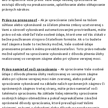
ako si uplatníte Vaše práva. Vaše údaje naďalej spracúvame ak
existujú dôvody na preukazovanie, uplatňovanie alebo obhajovanie
právnych nárokov.
Právo na prenosnosť
– Ak je spracúvanie založené na Vašom
súhlase alebo vykonávané za účelom plnenia zmluvy uzatvorenej s
Vami a zároveň vykonávané automatizovanými prostriedkami, máte
právo od nás obdržať Vaše osobné údaje, ktoré sme od Vás získali v
bežne používanom strojovo čitateľnom formáte. Ak o to budete
mať záujem a bude to technicky možné, Vaše osobné údaje
prenesieme priamo k inému prevádzkovateľovi. Toto právo nebude
možné uplatniť na spracúvanie vykonávané z dôvodu plnenia úlohy
realizovanej vo verejnom záujme alebo pri výkone verejnej moci.
Právo namietať voči spracúvaniu
– Ak spracúvame Vaše osobné
údaje z dôvodu plnenia úlohy realizovanej vo verejnom záujme
alebo pri výkone verejnej moci nám zverenej, alebo pokiaľ je
spracúvanie vykonávané na základe našich oprávnených záujmov či
oprávnených záujmov tretej strany, máte právo namietať voči
takémuto spracúvaniu. Na základe Vašej námietky spracúvanie
osobných údajov obmedzíme a pokiaľ nepreukážeme závažné
oprávnené dôvody spracúvania, ktoré prevažujú nad Vašimi