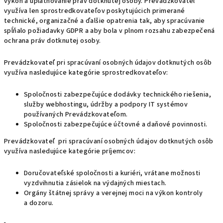
výkon a uplatňovanie práv dotknutej osoby. Prevádzkovateľ
využíva len sprostredkovateľov poskytujúcich primerané
technické, organizačné a ďalšie opatrenia tak, aby spracúvanie
spĺňalo požiadavky GDPR a aby bola v plnom rozsahu zabezpečená
ochrana práv dotknutej osoby.
Prevádzkovateľ pri spracúvaní osobných údajov dotknutých osôb
využíva nasledujúce kategórie sprostredkovateľov:
Spoločnosti zabezpečujúce dodávky technického riešenia,
služby webhostingu, údržby a podpory IT systémov
používaných Prevádzkovateľom.
Spoločnosti zabezpečujúce účtovné a daňové povinnosti.
Prevádzkovateľ pri spracúvaní osobných údajov dotknutých osôb
využíva nasledujúce kategórie príjemcov:
Doručovateľské spoločnosti a kuriéri, vrátane možnosti
vyzdvihnutia zásielok na výdajných miestach.
Orgány štátnej správy a verejnej moci na výkon kontroly
a dozoru.