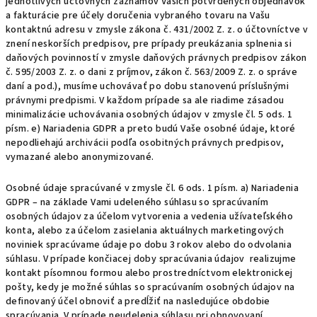
jednotlivých účtovných záznamov Vašich potvrdených objednávok
a fakturácie pre účely doručenia vybraného tovaru na Vašu
kontaktnú adresu v zmysle zákona č. 431/2002 Z. z. o účtovníctve v
znení neskorších predpisov, pre prípady preukázania splnenia si
daňových povinností v zmysle daňových právnych predpisov zákon
č. 595/2003 Z. z. o dani z príjmov, zákon č. 563/2009 Z. z. o správe
daní a pod.), musíme uchovávať po dobu stanovenú príslušnými
právnymi predpismi. V každom prípade sa ale riadime zásadou
minimalizácie uchovávania osobných údajov v zmysle čl. 5 ods. 1
písm. e) Nariadenia GDPR a preto budú Vaše osobné údaje, ktoré
nepodliehajú archivácii podľa osobitných právnych predpisov,
vymazané alebo anonymizované.
Osobné údaje spracúvané v zmysle čl. 6 ods. 1 písm. a) Nariadenia
GDPR – na základe Vami udeleného súhlasu so spracúvaním
osobných údajov za účelom vytvorenia a vedenia užívateľského
konta, alebo za účelom zasielania aktuálnych marketingových
noviniek spracúvame údaje po dobu 3 rokov alebo do odvolania
súhlasu. V prípade končiacej doby spracúvania údajov realizujme
kontakt písomnou formou alebo prostredníctvom elektronickej
pošty, kedy je možné súhlas so spracúvaním osobných údajov na
definovaný účel obnoviť a predĺžiť na nasledujúce obdobie
spracúvania. V prípade neudelenia súhlasu pri obnovovaní