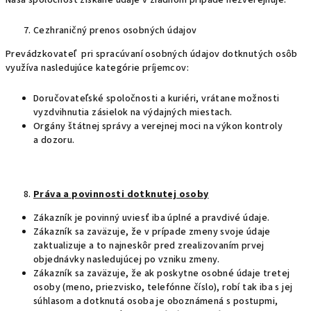
Naša spoločnosť získané údaje v žiadnom prípade nezverejňuje.
Cezhraničný prenos osobných údajov
Prevádzkovateľ pri spracúvaní osobných údajov dotknutých osôb
využíva nasledujúce kategórie príjemcov:
Doručovateľské spoločnosti a kuriéri, vrátane možnosti
vyzdvihnutia zásielok na výdajných miestach.
Orgány štátnej správy a verejnej moci na výkon kontroly
a dozoru.
Práva a povinnosti dotknutej osoby
Zákazník je povinný uviesť iba úplné a pravdivé údaje.
Zákazník sa zaväzuje, že v prípade zmeny svoje údaje
zaktualizuje a to najneskôr pred zrealizovaním prvej
objednávky nasledujúcej po vzniku zmeny.
Zákazník sa zaväzuje, že ak poskytne osobné údaje tretej
osoby (meno, priezvisko, telefónne číslo), robí tak iba s jej
súhlasom a dotknutá osoba je oboznámená s postupmi,