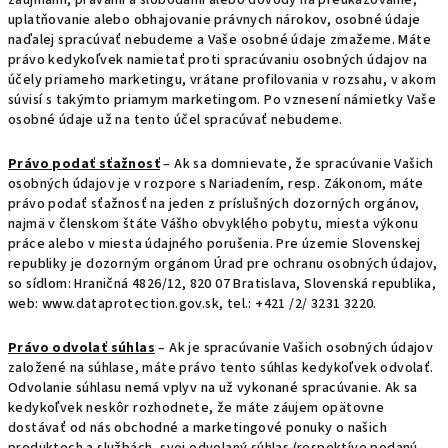
záujmami, právami a slobodami alebo dôvody na preukazovanie,
uplatňovanie alebo obhajovanie právnych nárokov, osobné údaje
naďalej spracúvať nebudeme a Vaše osobné údaje zmažeme. Máte
právo kedykoľvek namietať proti spracúvaniu osobných údajov na
účely priameho marketingu, vrátane profilovania v rozsahu, v akom
súvisí s takýmto priamym marketingom. Po vznesení námietky Vaše
osobné údaje už na tento účel spracúvať nebudeme.
Právo podať sťažnosť
– Ak sa domnievate, že spracúvanie Vašich
osobných údajov je v rozpore s Nariadením, resp. Zákonom, máte
právo podať sťažnosť na jeden z príslušných dozorných orgánov,
najmä v členskom štáte Vášho obvyklého pobytu, miesta výkonu
práce alebo v miesta údajného porušenia. Pre územie Slovenskej
republiky je dozorným orgánom Úrad pre ochranu osobných údajov,
so sídlom: Hraničná 4826/12, 820 07 Bratislava, Slovenská republika,
web: www.dataprotection.gov.sk, tel.: +421 /2/ 3231 3220.
Právo odvolať súhlas
– Ak je spracúvanie Vašich osobných údajov
založené na súhlase, máte právo tento súhlas kedykoľvek odvolať.
Odvolanie súhlasu nemá vplyv na už vykonané spracúvanie. Ak sa
kedykoľvek neskôr rozhodnete, že máte záujem opätovne
dostávať od nás obchodné a marketingové ponuky o našich