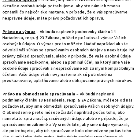
Právo na opravu
– K tomu, aby sme o Vás neustále spracúvali len
aktuálne osobné údaje potrebujeme, aby ste nám ich zmenu
oznámili čo najskôr ako nastane. V prípade, že o Vás spracúvame
nesprávne údaje, máte právo požadovať ich opravu.
Právo na výmaz
– Ak budú naplnené podmienky článku 14
Nariadenia, resp. § 23 Zákona, môžete požadovať výmaz Vašich
osobných údajov. O výmaz preto môžete žiadať napríklad ak ste
odvolali Váš súhlas so spracúvaním osobných údajov a neexistuje iný
právny základ spracúvania, alebo v prípade, že Vaše osobné údaje
spracúvame nezákonne, alebo sa pominul účel, na ktorý sme Vaše
osobné údaje spracúvali a nespracúvame ich za iným kompatibilným
účelom. Vaše údaje však nevymažeme ak sú potrebné na
preukazovanie, uplatňovanie alebo obhajovanie právnych nárokov.
Právo na obmedzenie spracúvania
– Ak budú naplnené
podmienky článku 18 Nariadenia, resp. § 24 Zákona, môžete od nás
požadovať, aby sme obmedzili spracúvanie Vašich osobných údajov.
O obmedzenie preto môžete žiadať napríklad počas toho, ako
namietate správnosť spracúvaných údajov alebo v prípade, že je
spracúvanie nezákonné a Vy si neželáte, aby sme údaje vymazali,
ale potrebujete, aby ich spracúvanie bolo obmedzené počas toho