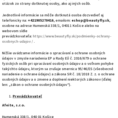
otázok zo strany dotknutej osoby, ako aj iných osôb.
Jednotlivé informácie sa môže dotknutá osoba dozvedieť aj
telefonicky na:
+421905270416
, emailom:
eshop@beautyfly.sk
,
osobne na adrese Humenská 338/1, 04011 Košice alebo na
webovom sídle
prevádzkovateľa:
https://www.beautyfly.sk/podmienky-ochrany-
osobnych-udajov /
.
Nižšie uvádzame informácie o spracúvaní a ochrane osobných
údajov v zmysle nariadenia EP a Rady EÚ č. 2016/679 o ochrane
fyzických osôb pri spracúvaní osobných údajov a o voľnom pohybe
takýchto údajov, ktorým sa zrušuje smernica 95/46/ES (všeobecné
nariadenie o ochrane údajov) a zákona SR č. 18/2018 Z. z. o ochrane
osobných údajov a o zmene a doplnení niektorých zákonov (ďalej
len: „zákon o ochrane osobných údajov“).
Prevádzkovateľ
Afeite, s.r.o.
Humenská 338/1, 040 01 Košice