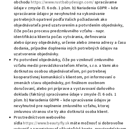
obchodu
https://www.rustbabydesign.com/
spracúvame
údaje v zmysle čl. 6 ods. 1 písm. b) Nariadenia GDPR – kde
spracúvanie údajov je nevyhnutné na vykonávanie
potrebných opatrení podľa Vašich požiadaviek ako
objednávateľa pred uzatvorením a potvrdením objednávky,
čiže počas procesu predzmluvného vzťahu - napr.
identifikácia klienta počas vytvárania, definovania
alebo úpravy objednávky, určenie alebo zmena adresy a času
dodania, prípadne doplnenia iných potrebných údajov na
uzatvorenie objednávky.
Po potvrdení objednávky, čiže po vzniknutí zmluvného
vzťahu medzi prevádzkovateľom Afeite, s.r.o. a Vami ako
dotknutou osobou objednávateľom, pri potrebnej
kooperatívnej komunikácií s klientom, pri informovaní o
zmenách stavu objednávky, pri finálnom osobnom
doručovaní, alebo pri príprave a vystavovaní daňového
dokladu (faktúry) spracúvame údaje v zmysle čl. 6 ods. 1
písm. b) Nariadenia GDPR – kde spracúvanie údajov je
nevyhnutné pre naplnenie zmluvného vzťahu, ktorej
zmluvnou stranou ste Vy ako dotknutá osoba klient.
Prostredníctvom webového
sídla
https://www.beautyfly.sk
máte možnosť si dobrovoľne