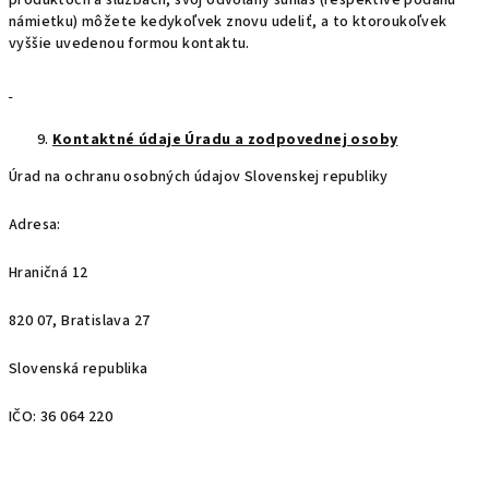
produktoch a službách, svoj odvolaný súhlas (respektíve podanú
námietku) môžete kedykoľvek znovu udeliť, a to ktoroukoľvek
vyššie uvedenou formou kontaktu.
Kontaktné údaje Úradu a zodpovednej osoby
Úrad na ochranu osobných údajov Slovenskej republiky
Adresa:
Hraničná 12
820 07, Bratislava 27
Slovenská republika
IČO: 36 064 220