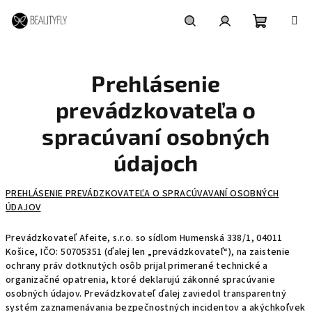
Prejsť
na
obsah
Nákupn
Hľadať
Prihlásenie
Prehlásenie
košík
prevádzkovateľa o
spracúvaní osobných
údajoch
PREHLÁSENIE PREVÁDZKOVATEĽA O SPRACÚVAVANÍ OSOBNÝCH
ÚDAJOV
Prevádzkovateľ Afeite, s.r.o. so sídlom Humenská 338/1, 04011
Košice, IČO: 50705351 (ďalej len „prevádzkovateľ“), na zaistenie
ochrany práv dotknutých osôb prijal primerané technické a
organizačné opatrenia, ktoré deklarujú zákonné spracúvanie
osobných údajov. Prevádzkovateľ ďalej zaviedol transparentný
systém zaznamenávania bezpečnostných incidentov a akýchkoľvek