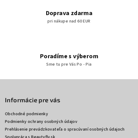
Doprava zdarma
pri nákupe nad 60 EUR
Poradíme s výberom
Sme tu pre Vás Po - Pia
Z
á
p
Informácie pre vás
ä
Obchodné podmienky
t
Podmienky ochrany osobných údajov
i
Prehlásenie prevádzkovateľa o spracúvaní osobných údajoch
e
Spolupráca s Beautyfly.sk