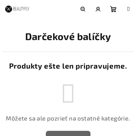
Prejsť
na
obsah
Nákupn
Hľadať
Prihlásenie
Darčekové balíčky
košík
Produkty ešte len pripravujeme.
Môžete sa ale pozrieť na ostatné kategórie.