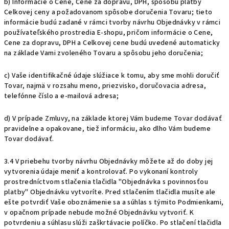
b) Informácie o Cene, Cene za dopravu, DPH, spôsobu platby
Celkovej ceny a požadovanom spôsobe doručenia Tovaru; tieto
informácie budú zadané v rámci tvorby návrhu Objednávky v rámci
používateľského prostredia E-shopu, pričom informácie o Cene,
Cene za dopravu, DPH a Celkovej cene budú uvedené automaticky
na základe Vami zvoleného Tovaru a spôsobu jeho doručenia;
c) Vaše identifikačné údaje slúžiace k tomu, aby sme mohli doručiť
Tovar, najmä v rozsahu meno, priezvisko, doručovacia adresa,
telefónne číslo a e-mailová adresa;
d) V prípade Zmluvy, na základe ktorej Vám budeme Tovar dodávať
pravidelne a opakovane, tiež informáciu, ako dlho Vám budeme
Tovar dodávať.
3.4 V priebehu tvorby návrhu Objednávky môžete až do doby jej
vytvorenia údaje meniť a kontrolovať. Po vykonaní kontroly
prostredníctvom stlačenia tlačidla "Objednávka s povinnosťou
platby" Objednávku vytvoríte. Pred stlačením tlačidla musíte ale
ešte potvrdiť Vaše oboznámenie sa a súhlas s týmito Podmienkami,
v opačnom prípade nebude možné Objednávku vytvoriť. K
potvrdeniu a súhlasu slúži zaškrtávacie políčko. Po stlačení tlačidla