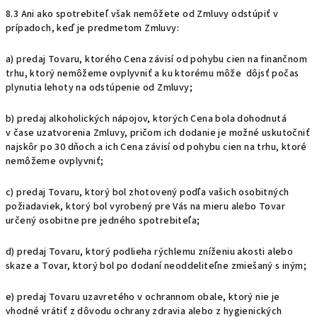
8.3 Ani ako spotrebiteľ však nemôžete od Zmluvy odstúpiť v
prípadoch, keď je predmetom Zmluvy:
a) predaj Tovaru, ktorého Cena závisí od pohybu cien na finančnom
trhu, ktorý nemôžeme ovplyvniť a ku ktorému
môže
dôjsť počas
plynutia lehoty na odstúpenie od Zmluvy;
b) predaj alkoholických nápojov, ktorých Cena bola dohodnutá
v čase uzatvorenia Zmluvy, pričom ich dodanie je možné uskutočniť
najskôr po 30 dňoch a ich Cena závisí od pohybu cien na trhu, ktoré
nemôžeme ovplyvniť;
c) predaj Tovaru, ktorý bol zhotovený podľa vašich osobitných
požiadaviek, ktorý bol vyrobený pre Vás na mieru alebo Tovar
určený osobitne pre jedného spotrebiteľa;
d) predaj Tovaru, ktorý podlieha rýchlemu zníženiu akosti alebo
skaze a Tovar, ktorý bol po dodaní neoddeliteľne zmiešaný s iným;
e) predaj Tovaru uzavretého v ochrannom
obale, ktorý nie je
vhodné vrátiť z dôvodu ochrany zdravia alebo z hygienických