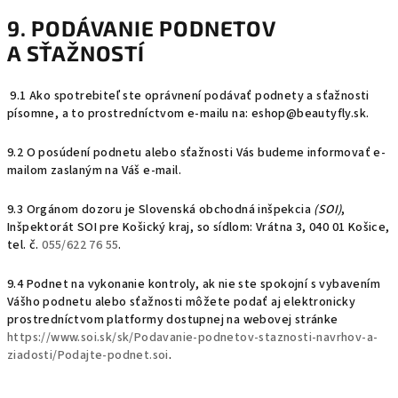
9. PODÁVANIE PODNETOV
A SŤAŽNOSTÍ
9.1 Ako spotrebiteľ ste oprávnení podávať podnety a sťažnosti
písomne, a to prostredníctvom e-mailu na: eshop@beautyfly.sk.
9.2 O posúdení podnetu alebo sťažnosti Vás budeme informovať e-
mailom zaslaným na Váš e-mail.
9.3 Orgánom dozoru je Slovenská obchodná inšpekcia
(SOI)
,
Inšpektorát SOI pre Košický kraj, so sídlom:
Vrátna 3, 040 01 Košice,
tel. č.
055/622 76 55
.
9.4 Podnet na vykonanie kontroly, ak nie ste spokojní s vybavením
Vášho podnetu alebo sťažnosti môžete podať aj elektronicky
prostredníctvom platformy dostupnej na webovej stránke
https://www.soi.sk/sk/Podavanie-podnetov-staznosti-navrhov-a-
ziadosti/Podajte-podnet.soi
.