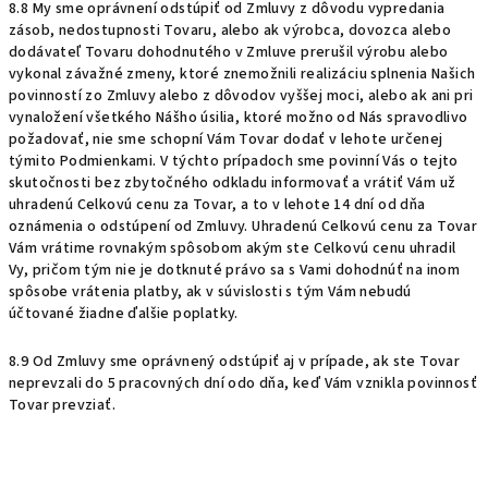
8.8 My sme oprávnení odstúpiť od Zmluvy z dôvodu vypredania
zásob, nedostupnosti Tovaru, alebo ak výrobca, dovozca alebo
dodávateľ Tovaru dohodnutého v Zmluve prerušil výrobu alebo
vykonal závažné zmeny, ktoré znemožnili realizáciu splnenia Našich
povinností zo Zmluvy alebo z dôvodov vyššej moci, alebo ak ani pri
vynaložení všetkého Nášho úsilia, ktoré možno od Nás spravodlivo
požadovať, nie sme schopní Vám Tovar dodať v lehote určenej
týmito Podmienkami. V týchto prípadoch sme povinní Vás o tejto
skutočnosti bez zbytočného odkladu informovať a vrátiť Vám už
uhradenú Celkovú cenu za Tovar, a to v lehote 14 dní od dňa
oznámenia o odstúpení od Zmluvy. Uhradenú Celkovú cenu za Tovar
Vám vrátime rovnakým spôsobom akým ste Celkovú cenu uhradil
Vy, pričom tým nie je dotknuté právo sa s Vami dohodnúť na inom
spôsobe vrátenia platby, ak v súvislosti s tým Vám nebudú
účtované žiadne ďalšie poplatky.
8.9 Od Zmluvy sme oprávnený odstúpiť aj v prípade, ak ste Tovar
neprevzali do 5 pracovných dní odo dňa, keď Vám vznikla povinnosť
Tovar prevziať.