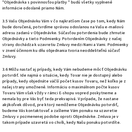
"Objednávka s povinnosťou platby " budú všetky vyplnené
informácie odoslané priamo Nám.
3.5 Vašu Objednávku Vám v čo najkratšom čase po tom, kedy Nám
bude doručená, potvrdíme správou odoslanou na Vašu e-mailovú
adresu zadanú v Objednávke. Súčasťou potvrdenia bude zhrnutie
Objednávky a tieto Podmienky. Potvrdením Objednávky z našej
strany dochádza k uzavretiu Zmluvy medzi Nami a Vami. Podmienky
v znení účinnom ku dňu objednania tvoria neoddeliteľnú súčasť
Zmluvy.
3.6 Môžu nastať aj prípady, kedy Vám nebudeme môcť Objednávku
potvrdiť. Ide najmä o situácie, kedy Tovar nie je dostupný alebo
prípady, kedy objednáte väčší počet kusov Tovaru, než koľko je z
našej strany umožnené. Informáciu o maximálnom počte kusov
Tovaru Vám však vždy v rámci E-shopu vopred poskytneme a
nemala by pre Vás byť teda prekvapivá. V prípade, že nastane
akýkoľvek dôvod, pre ktorý nemôžeme Objednávku potvrdiť,
budeme Vás kontaktovať a zašleme Vám ponuku na uzavretie
Zmluvy v pozmenenej podobe oproti Objednávke. Zmluva je v
takom prípade uzavretá vo chvíli, kedy Našu ponuku potvrdíte.