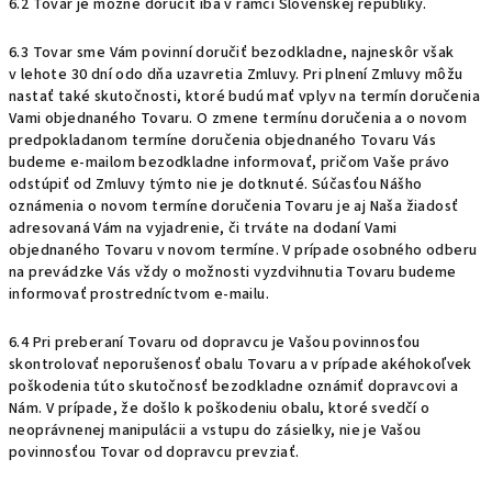
6.2 Tovar je možné doručiť iba v rámci Slovenskej republiky.
6.3 Tovar sme Vám povinní doručiť bezodkladne, najneskôr však
v lehote 30 dní odo dňa uzavretia Zmluvy. Pri plnení Zmluvy môžu
nastať také skutočnosti, ktoré budú mať vplyv na termín doručenia
Vami objednaného Tovaru. O zmene termínu doručenia a o novom
predpokladanom termíne doručenia objednaného Tovaru Vás
budeme e-mailom bezodkladne informovať, pričom Vaše právo
odstúpiť od Zmluvy týmto nie je dotknuté. Súčasťou Nášho
oznámenia o novom termíne doručenia Tovaru je aj Naša žiadosť
adresovaná Vám na vyjadrenie, či trváte na dodaní Vami
objednaného Tovaru v novom termíne. V prípade osobného odberu
na prevádzke Vás vždy o možnosti vyzdvihnutia Tovaru budeme
informovať prostredníctvom e-mailu.
6.4 Pri preberaní Tovaru od dopravcu je Vašou povinnosťou
skontrolovať neporušenosť obalu Tovaru a v prípade akéhokoľvek
poškodenia túto skutočnosť bezodkladne oznámiť dopravcovi a
Nám. V prípade, že došlo k poškodeniu obalu, ktoré svedčí o
neoprávnenej manipulácii a vstupu do zásielky, nie je Vašou
povinnosťou Tovar od dopravcu prevziať.