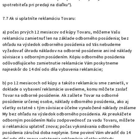
spotrebiteľa pri predaji na diaľku“).
7.7 Ak si uplatníte reklamáciu Tovaru:
a) počas prvých 12 mesiacov od kúpy Tovaru, môžeme Vašu
reklamáciu zamietnuť len na základe odborného posúdenia; bez
ohľadu na výsledok odborného posúdenia od Vás nebudeme
vyžadovať úhradu nákladov na odborné posúdenie ani iné náklady
súvisiace s odborným posúdením. Kópiu odborného posúdenia
odôvodňujúceho zamietnutie reklamácie Vám poskytneme
najneskôr do 14 dní odo dňa vybavenia reklamácie;
b) po 12 mesiacoch od kúpy a takúto reklamáciu sme zamietli, v
doklade o vybavení reklamácie uvedieme, komu môžete zaslať
Tovar na odborné posúdenie. Ak zašlete Tovar na odborné
posúdenie určenej osobe, náklady odborného posúdenia, ako aj
všetky ostatné s tým súvisiace účelne vynaložené náklady znášame
My bez ohľadu na výsledok odborného posúdenia. Ak preukážete
odborným posúdením Našu zodpovednosť za vadu Tovaru, môžete
si reklamáciu uplatniť znova; počas vykonávania odborného
posúdenia záručná doba neplynie. Sme povinní Vám uhradiť do 14