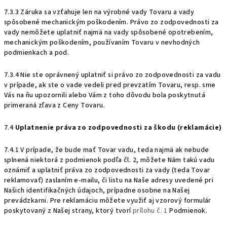
7.3.3 Záruka sa vzťahuje len na výrobné vady Tovaru a vady
spôsobené mechanickým poškodením. Právo zo zodpovednosti za
vady nemôžete uplatniť najmä na vady spôsobené opotrebením,
mechanickým poškodením, používaním Tovaru v nevhodných
podmienkach a pod.
7.3.4 Nie ste oprávnený uplatniť si právo zo zodpovednosti za vadu
v prípade, ak ste o vade vedeli pred prevzatím Tovaru, resp. sme
Vás na ňu upozornili alebo Vám z toho dôvodu bola poskytnutá
primeraná zľava z Ceny Tovaru.
7.4
Uplatnenie práva zo zodpovednosti za škodu (reklamácie)
7.4.1 V prípade, že bude mať Tovar vadu, teda najmä ak nebude
splnená niektorá z podmienok podľa čl. 2, môžete Nám takú vadu
oznámiť a uplatniť práva zo zodpovednosti za vady (teda Tovar
reklamovať) zaslaním e-mailu, či listu na Naše adresy uvedené pri
Našich identifikačných údajoch, prípadne osobne na Našej
prevádzkarni. Pre reklamáciu môžete využiť aj vzorový formulár
poskytovaný z Našej strany, ktorý tvorí
prílohu č. 1
Podmienok.