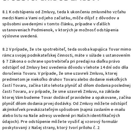
8.1 K odstúpeniu od Zmluvy, teda k ukončeniu zmluvného vzťahu
medzi Nami a Vami od jeho začiatku, môže dôjsť z dôvodov a
spôsobmi uvedenými v tomto článku, prípadne v ďalších
ustanoveniach Podmienok, v ktorých je možnosť odstúpenia
výslovne uvedená.
8.2 V prípade, že ste spotrebiteľ, teda osoba kupujúca Tovar mimo
rámca svojej podnikateľskej činnosti, máte v súlade s ustanovením
§ 7 Zákona o ochrane spotrebiteľa pri predaji na diaľku právo
odstúpiť od Zmluvy bez uvedenia dôvodu v lehote 14 dní odo dňa
doručenia Tovaru. V prípade, že sme uzavreli Zmluvu, ktorej
predmetom je niekoľko druhov Tovaru alebo dodanie niekoľkých
častí Tovaru, začína táto lehota plynúť až dňom dodania poslednej
časti Tovaru, a v prípade, že sme uzavreli Zmluvu, na základe
ktorej Vám budeme Tovar dodávať pravidelne a opakovane, začína
plynúť dňom dodania prvej dodávky. Od Zmluvy môžete odstúpiť
akýmkoľvek preukázateľným spôsobom (najmä zaslaním e-mailu
alebo listu na Naše adresy uvedené pri Našich identifikačných
údajoch). Pre odstúpenie môžete využiť aj vzorový formulár
poskytovaný z Našej strany, ktorý tvorí prílohu č. 2