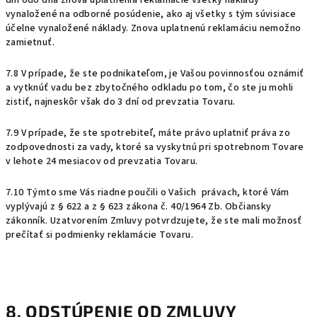
dní odo dňa znova uplatnenia reklamácie všetky náklady
vynaložené na odborné posúdenie, ako aj všetky s tým súvisiace
účelne vynaložené náklady. Znova uplatnenú reklamáciu nemožno
zamietnuť.
7.8 V prípade, že ste podnikateľom, je Vašou povinnosťou oznámiť
a vytknúť vadu bez zbytočného odkladu po tom, čo ste ju mohli
zistiť, najneskôr však do 3 dní od prevzatia Tovaru.
7.9 V prípade, že ste spotrebiteľ, máte právo uplatniť práva zo
zodpovednosti za vady, ktoré sa vyskytnú pri spotrebnom Tovare
v lehote 24 mesiacov od prevzatia Tovaru.
7.10 Týmto sme Vás riadne poučili o Vašich právach, ktoré Vám
vyplývajú z § 622 a z § 623 zákona č. 40/1964 Zb. Občiansky
zákonník. Uzatvorením Zmluvy potvrdzujete, že ste mali možnosť
prečítať si podmienky reklamácie Tovaru.
8. ODSTÚPENIE OD ZMLUVY