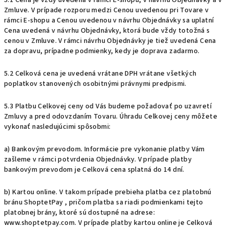
5.1 Cena je vždy uvedená v rámci E-shopu, v návrhu Objednávky a v
Zmluve. V prípade rozporu medzi Cenou uvedenou pri Tovare v
rámci E-shopu a Cenou uvedenou v návrhu Objednávky sa uplatní
Cena uvedená v návrhu Objednávky, ktorá bude vždy totožná s
cenou v Zmluve. V rámci návrhu Objednávky je tiež uvedená Cena
za dopravu, prípadne podmienky, kedy je doprava zadarmo.
5.2 Celková cena je uvedená vrátane DPH vrátane všetkých
poplatkov stanovených osobitnými právnymi predpismi.
5.3 Platbu Celkovej ceny od Vás budeme požadovať po uzavretí
Zmluvy a pred odovzdaním Tovaru. Úhradu Celkovej ceny môžete
vykonať nasledujúcimi spôsobmi:
a) Bankovým prevodom. Informácie pre vykonanie platby Vám
zašleme v rámci potvrdenia Objednávky. V prípade platby
bankovým prevodom je Celková cena splatná do 14 dní.
b) Kartou online. V takom prípade prebieha platba cez platobnú
bránu ShoptetPay , pričom platba sa riadi podmienkami tejto
platobnej brány, ktoré sú dostupné na adrese:
www.shoptetpay.com. V prípade platby kartou online je Celková