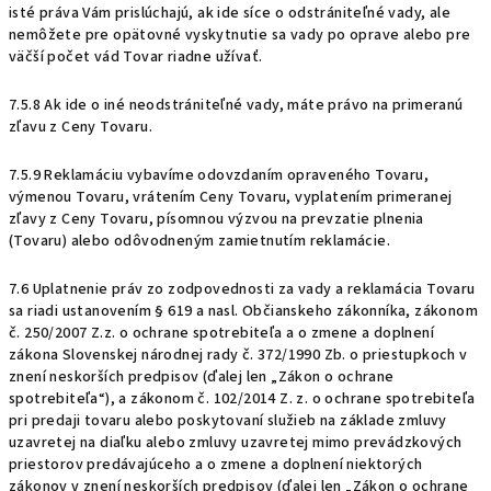
isté práva Vám prislúchajú, ak ide síce o odstrániteľné vady, ale
nemôžete pre opätovné vyskytnutie sa vady po oprave alebo pre
väčší počet vád Tovar riadne užívať.
7.5.8 Ak ide o iné neodstrániteľné vady, máte právo na primeranú
zľavu z Ceny Tovaru.
7.5.9 Reklamáciu vybavíme odovzdaním opraveného Tovaru,
výmenou Tovaru, vrátením Ceny Tovaru, vyplatením primeranej
zľavy z Ceny Tovaru, písomnou výzvou na prevzatie plnenia
(Tovaru) alebo odôvodneným zamietnutím reklamácie.
7.6 Uplatnenie práv zo zodpovednosti za vady a reklamácia Tovaru
sa riadi ustanovením § 619 a nasl. Občianskeho zákonníka, zákonom
č. 250/2007 Z.z. o ochrane spotrebiteľa a o zmene a doplnení
zákona Slovenskej národnej rady č. 372/1990 Zb. o priestupkoch v
znení neskorších predpisov (ďalej len „Zákon o ochrane
spotrebiteľa“), a zákonom č. 102/2014 Z. z.
o ochrane spotrebiteľa
pri predaji tovaru alebo poskytovaní služieb na základe zmluvy
uzavretej na diaľku alebo zmluvy uzavretej mimo prevádzkových
priestorov predávajúceho a o zmene a doplnení niektorých
zákonov v znení neskorších predpisov (ďalej len „Zákon o ochrane