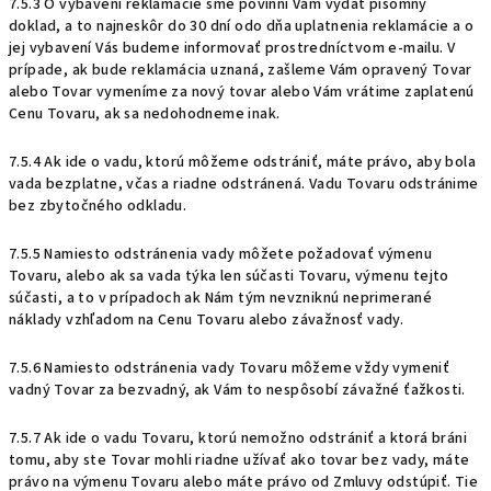
7.5.3 O vybavení reklamácie sme povinní Vám vydať písomný
doklad, a to najneskôr do 30 dní odo dňa uplatnenia reklamácie a o
jej vybavení Vás budeme informovať prostredníctvom e-mailu. V
prípade, ak bude reklamácia uznaná, zašleme Vám opravený Tovar
alebo Tovar vymeníme za nový tovar alebo Vám vrátime zaplatenú
Cenu Tovaru, ak sa nedohodneme inak.
7.5.4 Ak ide o vadu, ktorú môžeme odstrániť, máte právo, aby bola
vada bezplatne, včas a riadne odstránená. Vadu Tovaru odstránime
bez zbytočného odkladu.
7.5.5 Namiesto odstránenia vady môžete požadovať výmenu
Tovaru, alebo ak sa vada týka len súčasti Tovaru, výmenu tejto
súčasti, a to v prípadoch ak Nám tým nevzniknú neprimerané
náklady vzhľadom na Cenu Tovaru alebo závažnosť vady.
7.5.6 Namiesto odstránenia vady Tovaru môžeme vždy vymeniť
vadný Tovar za bezvadný, ak Vám to nespôsobí závažné ťažkosti.
7.5.7 Ak ide o vadu Tovaru, ktorú nemožno odstrániť a ktorá bráni
tomu, aby ste Tovar mohli riadne užívať ako tovar bez vady, máte
právo na výmenu Tovaru alebo máte právo od Zmluvy odstúpiť. Tie