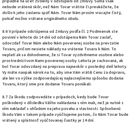
prípadne na účet zvolený v odstúpení od Zmluvy. Suma však
nebude vrátená skôr, než Nám Tovar vrátite či preukážete, že
došlo k jeho zaslaniu späť Nám. Tovar Nám prosím vracajte čistý,
pokiaľ možno vrátane originálneho obalu.
8.6 V prípade odstúpenia od Zmluvy podľa čl. 2 Podmienok ste
povinní v lehote do 14 dní od odstúpenia Nám Tovar zaslať,
odovzdať Tovar Nám alebo Nám poverenej osobe na prevzatie
Tovaru, pričom
nesiete náklady na vrátenie Tovaru k Nám. To
neplatí ak sa dohodneme, že si Tovar vyzdvihneme osobne alebo
prostredníctvom Nami poverenej osoby. Lehota je zachovaná, ak
bol Tovar odovzdaný na prepravu najneskôr v posledný deň lehoty.
Vy máte naopak nárok na to, aby sme Vám vrátili Cenu za dopravu,
ale len vo výške zodpovedajúcej najlacnejšiemu spôsobu dodania
Tovaru, ktorý sme pre dodanie Tovaru ponúkali.
8.7 Za škodu zodpovedáte v prípadoch, kedy bude Tovar
poškodený v dôsledku Vášho nakladania s ním inak, než je nutné s
ním nakladať s ohľadom na jeho povahu a vlastnosti. Spôsobenú
škodu Vám v takom prípade vyúčtujeme potom, čo Nám Tovar bude
vrátený a splatnosť vyúčtovanej čiastky je 14 dní.