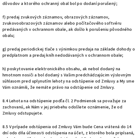
dôvodov a ktorého ochranný obal bol po dodaní porušený;
f) predaj zvukových záznamov, obrazových záznamov,
zvukovoobrazových záznamov alebo počítačového softvéru
predávaných v ochrannom obale, ak došlo k porušeniu pôvodného
obalu;
g) predaj periodickej tlače s výnimkou predaja na základe dohody o
predplatnom a predaj kníh nedodávaných v ochrannom obale;
h) poskytovanie elektronického obsahu, ak nebol dodaný na
hmotnom nosiči a bol dodaný s Vašim predchádzajúcim výslovným
súhlasom pred uplynutím lehoty na odstúpenie od Zmluvy a My sme
Vám oznámili, že nemáte právo na odstúpenie od Zmluvy.
8.4 Lehota na odstúpenie podľa čl. 2 Podmienok sa považuje za
zachovanú, ak Nám v jej priebehu odošlete oznámenie, že od
Zmluvy odstupujete.
8.5 V prípade odstúpenia od Zmluvy Vám bude Cena vrátená do 14
dní odo dňa účinnosti odstúpenia na účet, z ktorého bola pripísaná,