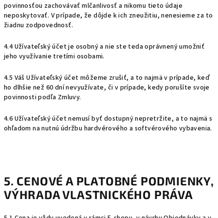
povinnosťou zachovávať mlčanlivosť a nikomu tieto údaje
neposkytovať. V prípade, že dôjde k ich zneužitiu, nenesieme za to
žiadnu zodpovednosť.
4.4 Užívateľský účet je osobný a nie ste teda oprávnený umožniť
jeho využívanie tretími osobami.
4.5 Váš Užívateľský účet môžeme zrušiť, a to najmä v prípade, keď
ho dlhšie než 60 dní nevyužívate, či v prípade, kedy porušíte svoje
povinnosti podľa Zmluvy.
4.6 Užívateľský účet nemusí byť dostupný nepretržite, a to najmä s
ohľadom na nutnú údržbu hardvérového a softvérového vybavenia.
5. CENOVÉ A PLATOBNÉ PODMIENKY
,
VÝHRADA VLASTNICKÉHO PRÁVA