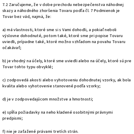
7.2 Zaručujeme, že v dobe prechodu nebezpečenstva náhodnej
skazy a náhodného zhoršenia Tovaru podľa čl. 7 Podmienok je
Tovar bez vád, najmä, že:
a) má vlastnosti, ktoré sme si s Vami dohodli, a pokiaľ neboli
výslovne dohodnuté, potom také, ktoré sme pri popise Tovaru
uviedli, prípadne také, ktoré možno vzhľadom na povahu Tovaru
očakávať;
b) je vhodný na účely, ktoré sme uviedli alebo na účely, ktoré sú pre
Tovar tohto typu obvyklé;
c) zodpovedá akosti alebo vyhotoveniu dohodnutej vzorky, ak bola
kvalita alebo vyhotovenie stanovené podľa vzorky;
d) je v zodpovedajúcom množstve a hmotnosti;
e) spĺňa požiadavky na neho kladené osobitnými právnymi
predpismi;
f) nie je zaťažené právami tretích strán.