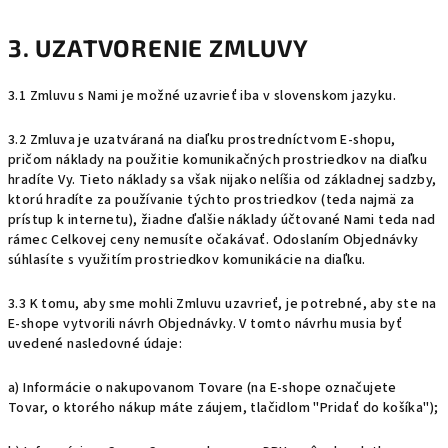
3. UZATVORENIE ZMLUVY
3.1 Zmluvu s Nami je možné uzavrieť iba v slovenskom jazyku.
3.2 Zmluva je uzatváraná na diaľku prostredníctvom E-shopu,
pričom náklady na použitie komunikačných prostriedkov na diaľku
hradíte Vy. Tieto náklady sa však nijako nelíšia od základnej sadzby,
ktorú hradíte za používanie týchto prostriedkov (teda najmä za
prístup k internetu), žiadne ďalšie náklady účtované Nami teda nad
rámec Celkovej ceny nemusíte očakávať. Odoslaním Objednávky
súhlasíte s využitím prostriedkov komunikácie na diaľku.
3.3 K tomu, aby sme mohli Zmluvu uzavrieť, je potrebné, aby ste na
E-shope vytvorili návrh Objednávky. V tomto návrhu musia byť
uvedené nasledovné údaje:
a) Informácie o nakupovanom Tovare (na E-shope označujete
Tovar, o ktorého nákup máte záujem, tlačidlom "Pridať do košíka");