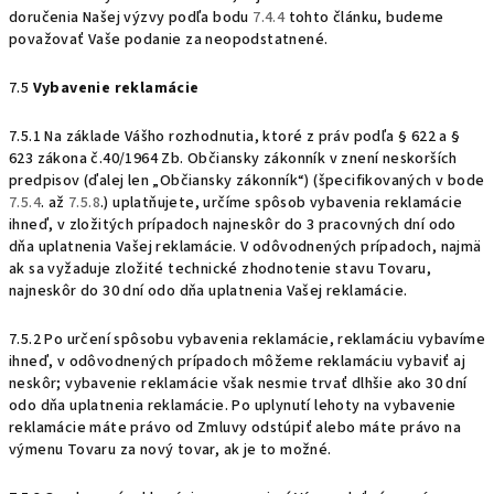
doručenia Našej výzvy podľa bodu
7.4.4
tohto článku, budeme
považovať Vaše podanie za neopodstatnené.
7.5
Vybavenie reklamácie
7.5.1 Na základe Vášho rozhodnutia, ktoré z práv podľa § 622 a §
623 zákona č.40/1964 Zb. Občiansky zákonník v znení neskorších
predpisov (ďalej len „Občiansky zákonník“)
(špecifikovaných v bode
7.5.4
. až
7.5.8
.) uplatňujete, určíme spôsob vybavenia reklamácie
ihneď, v zložitých prípadoch najneskôr do 3 pracovných dní odo
dňa uplatnenia Vašej reklamácie. V odôvodnených prípadoch, najmä
ak sa vyžaduje zložité technické zhodnotenie stavu Tovaru,
najneskôr do 30 dní odo dňa uplatnenia Vašej reklamácie.
7.5.2 Po určení spôsobu vybavenia reklamácie, reklamáciu vybavíme
ihneď, v odôvodnených prípadoch môžeme reklamáciu vybaviť aj
neskôr; vybavenie reklamácie však nesmie trvať dlhšie ako 30 dní
odo dňa uplatnenia reklamácie. Po uplynutí lehoty na vybavenie
reklamácie máte právo od Zmluvy odstúpiť alebo máte právo na
výmenu Tovaru za nový tovar, ak je to možné.