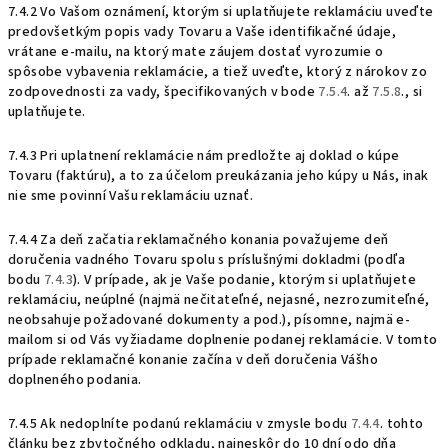
7.4.2 Vo Vašom oznámení, ktorým si uplatňujete reklamáciu uveďte
predovšetkým popis vady Tovaru a Vaše identifikačné údaje,
vrátane e-mailu, na ktorý mate záujem dostať vyrozumie o
spôsobe vybavenia reklamácie, a tiež uveďte, ktorý z nárokov zo
zodpovednosti za vady, špecifikovaných v bode
7.5.4
. až
7.5.8
., si
uplatňujete.
7.4.3 Pri uplatnení reklamácie nám predložte aj doklad o kúpe
Tovaru (faktúru), a to za účelom preukázania jeho kúpy u Nás, inak
nie sme povinní Vašu reklamáciu uznať.
7.4.4 Za deň začatia reklamačného konania považujeme deň
doručenia vadného Tovaru spolu s príslušnými dokladmi (podľa
bodu
7.4.3
). V prípade, ak je Vaše podanie, ktorým si uplatňujete
reklamáciu, neúplné (najmä nečitateľné, nejasné, nezrozumiteľné,
neobsahuje požadované dokumenty a pod.), písomne, najmä e-
mailom si od Vás
vyžiadame doplnenie podanej reklamácie. V tomto
prípade reklamačné konanie začína v deň doručenia Vášho
doplneného podania.
7.4.5 Ak nedoplníte podanú reklamáciu v zmysle bodu
7.4.4
. tohto
článku bez zbytočného odkladu, najneskôr do 10 dní odo dňa