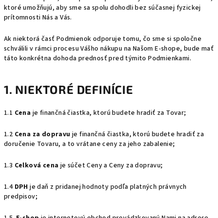
ktoré umožňujú, aby sme sa spolu dohodli bez súčasnej fyzickej
prítomnosti Nás a Vás.
Ak niektorá časť Podmienok odporuje tomu, čo sme si spoločne
schválili v rámci procesu Vášho nákupu na Našom E-shope, bude mať
táto konkrétna dohoda prednosť pred týmito Podmienkami.
1. NIEKTORÉ DEFINÍCIE
1.1
Cena
je finančná čiastka, ktorú budete hradiť za Tovar;
1.2
Cena za dopravu
je finančná čiastka, ktorú budete hradiť za
doručenie Tovaru, a to vrátane ceny za jeho zabalenie;
1.3
Celková cena
je súčet Ceny a Ceny za dopravu;
1.4
DPH
je daň z pridanej hodnoty podľa platných právnych
predpisov;