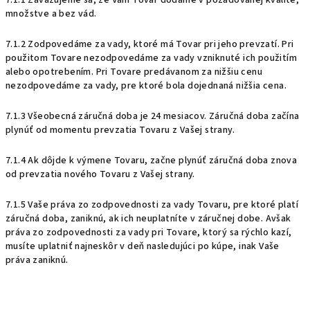
7.1.1 Zaväzujeme sa, že Vám Tovar dodáme v požadovanej kvalite,
množstve a bez vád.
7.1.2 Zodpovedáme za vady, ktoré má Tovar pri jeho prevzatí. Pri
použitom Tovare nezodpovedáme za vady vzniknuté ich použitím
alebo opotrebením. Pri Tovare predávanom za nižšiu cenu
nezodpovedáme za vady, pre ktoré bola dojednaná nižšia cena.
7.1.3 Všeobecná záručná doba je 24 mesiacov. Záručná doba začína
plynúť od momentu prevzatia Tovaru z Vašej strany.
7.1.4 Ak dôjde k výmene Tovaru, začne plynúť záručná doba znova
od prevzatia nového Tovaru z Vašej strany.
7.1.5 Vaše práva zo zodpovednosti za vady Tovaru, pre ktoré platí
záručná doba, zaniknú, ak ich neuplatníte v záručnej dobe. Avšak
práva zo zodpovednosti za vady pri Tovare, ktorý sa rýchlo kazí,
musíte uplatniť najneskôr v deň nasledujúci po kúpe, inak Vaše
práva zaniknú.