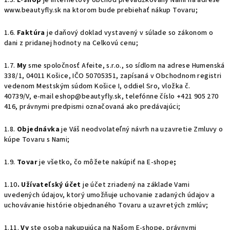
1.5.
E-shop
je internetový obchod prevádzkovaný Nami na adrese
www.beautyfly.sk na ktorom bude prebiehať nákup Tovaru;
1.6.
Faktúra
je daňový doklad vystavený v súlade so zákonom o
dani z pridanej hodnoty na Celkovú cenu;
1.7.
My
sme spoločnosť Afeite, s.r.o., so sídlom na adrese Humenská
338/1, 04011 Košice, IČO 50705351, zapísaná v Obchodnom registri
vedenom Mestským súdom Košice I,
oddiel Sro,
vložka č.
40739/V,
e-mail eshop@beautyfly.sk, telefónne číslo +421 905 270
416, právnymi predpismi označovaná ako predávajúci;
1.8.
Objednávka
je Váš neodvolateľný návrh na uzavretie Zmluvy o
kúpe Tovaru s Nami;
1.9.
Tovar
je všetko, čo môžete nakúpiť na E-shope
;
1.10
. Užívateľský účet
je účet zriadený na základe Vami
uvedených údajov, ktorý umožňuje uchovanie zadaných údajov a
uchovávanie histórie objednaného Tovaru a uzavretých zmlúv;
1.11.
Vy
ste osoba nakupujúca na Našom E-shope, právnymi