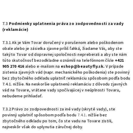
7.3
Podmienky uplatnenia práva zo zodpovednosti za vady
(reklamácie)
7.3.1 Ak je Vám Tovar doručený v porušenom alebo poškodenom
obale alebo je zásielka zjavne príliš ľahká, žiadame Vás, aby ste
takýto Tovar od dopravnej spoločnosti nepreberali a aby ste nám
túto skutočnosť bezodkladne oznámili na telefónnom čísle
+421
905 270 416
alebo e-mailom na
eshop@beautyfly.sk.
V prípade
zistenia zjavných vád (napr. mechanického poškodenia) ste povinný
bez zbytočného odkladu uplatniť reklamáciu spôsobom podľa bodu
7.4.1. nižšie. Na neskoršie uplatnenú reklamáciu z dôvodu zjavných
vád na Tovare, vrátane vady spočívajúcej v neúplnosti Tovaru,
nebudeme prihliadať.
7.3.2 Právo zo zodpovednosti za iné vady (skryté vady), ste
povinný uplatniť spôsobom podľa bodu
7.4.1
. nižšie bez
zbytočného odkladu po tom, čo ste vadu na Tovare zistili,
najneskôr však do uplynutia záručnej doby.