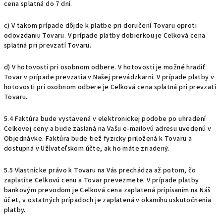
cena splatná do 7 dní.
c) V takom prípade dôjde k platbe pri doručení Tovaru oproti
odovzdaniu Tovaru. V prípade platby dobierkou je Celková cena
splatná pri prevzatí Tovaru.
d) V hotovosti pri osobnom odbere. V hotovosti je možné hradiť
Tovar v prípade prevzatia v Našej prevádzkarni. V prípade platby v
hotovosti pri osobnom odbere je Celková cena splatná pri prevzatí
Tovaru.
5.4 Faktúra bude vystavená v elektronickej podobe po uhradení
Celkovej ceny a bude zaslaná na Vašu e-mailovú adresu uvedenú v
Objednávke. Faktúra bude tiež fyzicky priložená k Tovaru a
dostupná v Užívateľskom účte, ak ho máte zriadený.
5.5 Vlastnícke právo k Tovaru na Vás prechádza až potom, čo
zaplatíte Celkovú cenu a Tovar prevezmete. V prípade platby
bankovým prevodom je Celková cena zaplatená pripísaním na Náš
účet, v ostatných prípadoch je zaplatená v okamihu uskutočnenia
platby.