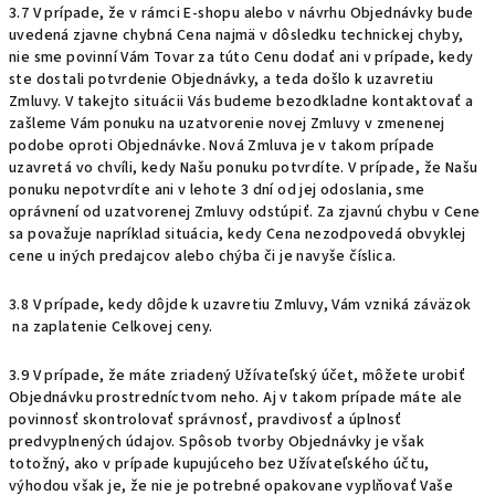
3.7 V prípade, že v rámci E-shopu alebo v návrhu Objednávky bude
uvedená zjavne chybná Cena najmä v dôsledku technickej chyby,
nie sme povinní Vám Tovar za túto Cenu dodať ani v prípade, kedy
ste dostali potvrdenie Objednávky, a teda došlo k uzavretiu
Zmluvy. V takejto situácii Vás budeme bezodkladne kontaktovať a
zašleme Vám ponuku na uzatvorenie novej Zmluvy v zmenenej
podobe oproti Objednávke. Nová Zmluva je v takom prípade
uzavretá vo chvíli, kedy Našu ponuku potvrdíte. V prípade, že Našu
ponuku nepotvrdíte ani v lehote 3 dní od jej odoslania, sme
oprávnení od uzatvorenej Zmluvy odstúpiť. Za zjavnú chybu v Cene
sa považuje napríklad situácia, kedy Cena nezodpovedá obvyklej
cene u iných predajcov alebo chýba či je navyše číslica.
3.8 V prípade, kedy dôjde k uzavretiu Zmluvy, Vám vzniká záväzok
na zaplatenie Celkovej ceny.
3.9 V prípade, že máte zriadený Užívateľský účet, môžete urobiť
Objednávku prostredníctvom neho. Aj v takom prípade máte ale
povinnosť skontrolovať správnosť, pravdivosť a úplnosť
predvyplnených údajov. Spôsob tvorby Objednávky je však
totožný, ako v prípade kupujúceho bez Užívateľského účtu,
výhodou však je, že nie je potrebné opakovane vyplňovať Vaše