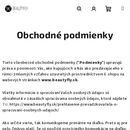
Prejsť
na
obsah
Nákupn
Hľadať
Prihlásenie
Obchodné podmienky
košík
Tieto všeobecné obchodné podmienky ("
Podmienky
") upravujú
práva a povinnosti Vás, ako kupujúcich a Nás ako predávajúceho v
rámci zmluvných vzťahov uzavretých prostredníctvom E-shopu na
webových stránkach
www.beautyfly.sk.
Všetky informácie o spracúvaní Vašich osobných údajov sú
obsiahnuté v zásadách spracúvania osobných údajov, ktoré nájdete
TU
: https://www.beautyfly.sk/prehlasenie-prevadzkovatela-o-
spracuvani-osobnych-udajoch/
Ako určite viete, tak komunikujeme primárne na diaľku. Preto aj pre
našu Zmluvu platí, že sú použité prostriedky komunikácie na diaľku,