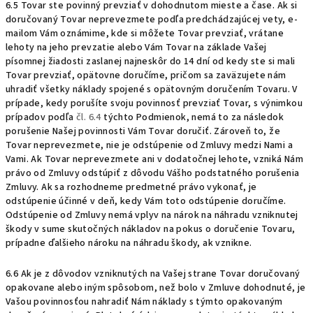
6.5 Tovar ste povinný prevziať v dohodnutom mieste a čase. Ak si
doručovaný Tovar neprevezmete podľa predchádzajúcej vety, e-
mailom Vám oznámime, kde si môžete Tovar prevziať, vrátane
lehoty na jeho prevzatie alebo Vám Tovar na základe Vašej
písomnej žiadosti zaslanej najneskôr do 14 dní od kedy ste si mali
Tovar prevziať, opätovne doručíme, pričom sa zaväzujete nám
uhradiť všetky náklady spojené s opätovným doručením Tovaru. V
prípade, kedy porušíte svoju povinnosť prevziať Tovar, s výnimkou
prípadov podľa
čl. 6.4
týchto Podmienok, nemá to za následok
porušenie Našej povinnosti Vám Tovar doručiť. Zároveň to, že
Tovar neprevezmete, nie je odstúpenie od Zmluvy medzi Nami a
Vami. Ak Tovar neprevezmete ani v dodatočnej lehote, vzniká Nám
právo od Zmluvy odstúpiť z dôvodu Vášho podstatného porušenia
Zmluvy. Ak sa rozhodneme predmetné právo vykonať, je
odstúpenie účinné v deň, kedy Vám toto odstúpenie doručíme.
Odstúpenie od Zmluvy nemá vplyv na nárok na náhradu vzniknutej
škody v sume skutočných nákladov na pokus o doručenie Tovaru,
prípadne ďalšieho nároku na náhradu škody, ak vznikne.
6.6 Ak je z dôvodov vzniknutých na Vašej strane Tovar doručovaný
opakovane alebo iným spôsobom, než bolo v Zmluve dohodnuté, je
Vašou povinnosťou nahradiť Nám náklady s týmto opakovaným