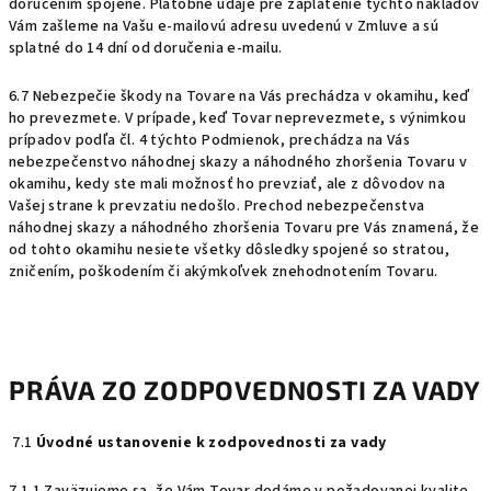
doručením spojené. Platobné údaje pre zaplatenie týchto nákladov
Vám zašleme na Vašu e-mailovú adresu uvedenú v Zmluve a sú
splatné do 14 dní od doručenia e-mailu.
6.7 Nebezpečie škody na Tovare na Vás prechádza v okamihu, keď
ho prevezmete. V prípade, keď Tovar neprevezmete, s výnimkou
prípadov podľa čl.
4
týchto Podmienok, prechádza na Vás
nebezpečenstvo náhodnej skazy a náhodného zhoršenia Tovaru v
okamihu, kedy ste mali možnosť ho prevziať, ale z dôvodov na
Vašej strane k prevzatiu nedošlo. Prechod nebezpečenstva
náhodnej skazy a náhodného zhoršenia Tovaru pre Vás znamená, že
od tohto okamihu nesiete všetky dôsledky spojené so stratou,
zničením, poškodením či akýmkoľvek znehodnotením Tovaru.
PRÁVA ZO ZODPOVEDNOSTI ZA VADY
7.1
Úvodné ustanovenie k zodpovednosti za vady