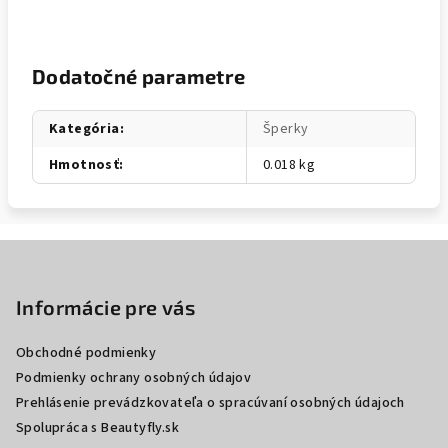
Dodatočné parametre
Kategória
:
Šperky
Hmotnosť
:
0.018 kg
Z
á
p
Informácie pre vás
ä
Obchodné podmienky
t
Podmienky ochrany osobných údajov
i
Prehlásenie prevádzkovateľa o spracúvaní osobných údajoch
e
Spolupráca s Beautyfly.sk