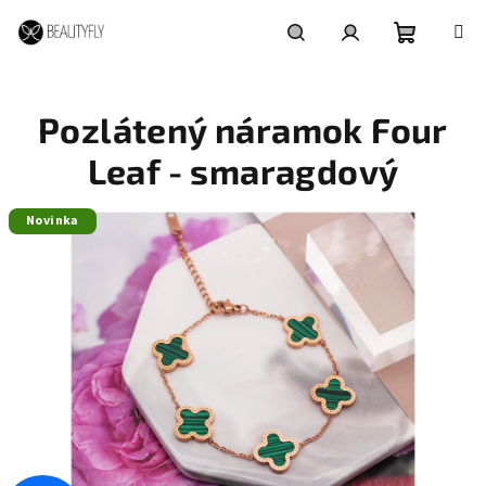
Prejsť
na
obsah
Nákupn
Hľadať
Prihlásenie
Pozlátený náramok Four
košík
Leaf - smaragdový
Novinka