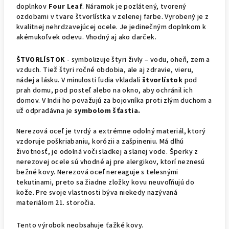
doplnkov
Four Leaf
. Náramok je pozlátený, tvorený
ozdobami v tvare štvorlístka v zelenej farbe. Vyrobený je z
kvalitnej nehrdzavejúcej ocele. Je jedinečným doplnkom k
akémukoľvek odevu. Vhodný aj ako darček.
ŠTVORLÍSTOK
-
symbolizuje štyri živly – vodu, oheň, zem a
vzduch. Tiež štyri ročné obdobia, ale aj zdravie, vieru,
nádej a lásku. V minulosti ľudia vkladali
štvorlístok
pod
prah domu, pod posteľ alebo na okno, aby ochránil ich
domov.
V Indii ho považujú za bojovníka proti zlým duchom a
už odpradávna je
symbolom šťastia.
Nerezová oceľ je tvrdý a extrémne odolný materiál, ktorý
vzdoruje poškriabaniu, korózii a zašpineniu. Má dlhú
životnosť, je odolná voči sladkej a slanej vode. Šperky z
nerezovej ocele sú vhodné aj pre alergikov, ktorí neznesú
bežné kovy. Nerezová oceľ nereaguje s telesnými
tekutinami, preto sa žiadne zložky kovu neuvoľňujú do
kože. Pre svoje vlastnosti býva niekedy nazývaná
materiálom 21. storočia.
Tento výrobok neobsahuje ťažké kovy.