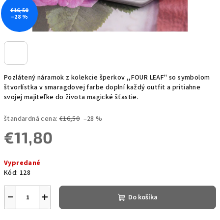
€16,50
–28 %
Pozlátený náramok z kolekcie šperkov ,,FOUR LEAF" so symbolom
štvorlístka v smaragdovej farbe doplní každý outfit a pritiahne
svojej majiteľke do života magické šťastie.
štandardná cena:
€16,50
–28 %
€11,80
Jednotková
Vypredané
cena:
Kód:
128
−
+
Do košíka