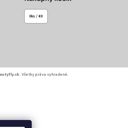
0
ks /
€0
autyfly.sk
. Všetky práva vyhradené.