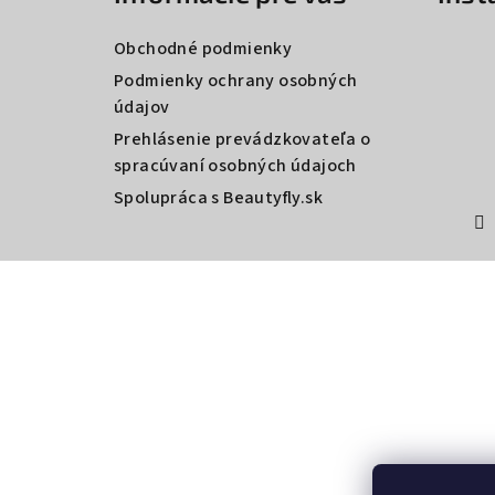
p
ä
Obchodné podmienky
t
Podmienky ochrany osobných
údajov
i
Prehlásenie prevádzkovateľa o
e
spracúvaní osobných údajoch
Spolupráca s Beautyfly.sk